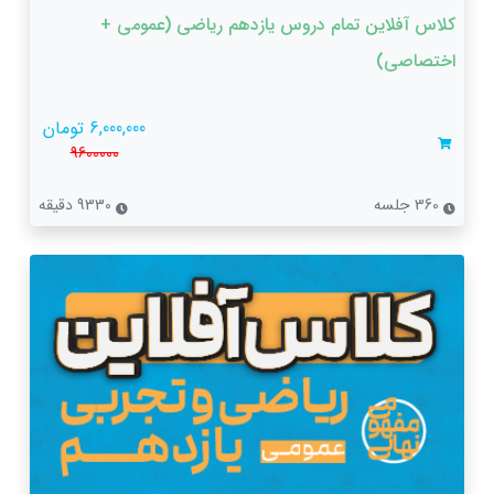
کلاس آفلاین تمام دروس یازدهم ریاضی (عمومی +
اختصاصی)
6,000,000 تومان
9600000
360 جلسه
9330 دقیقه