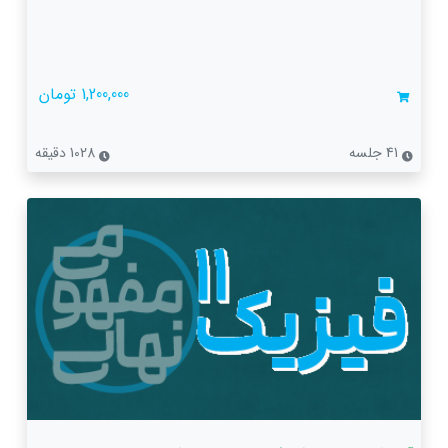
1,200,000 تومان
41 جلسه
1028 دقیقه