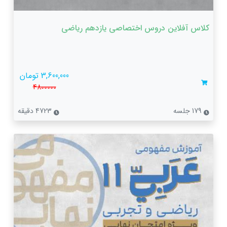
کلاس آفلاین دروس اختصاصی یازدهم ریاضی
3,600,000 تومان
4800000
179 جلسه
4723 دقیقه