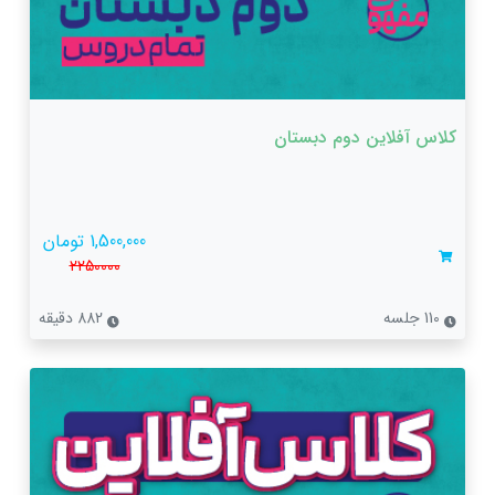
کلاس آفلاین دوم دبستان
1,500,000 تومان
2250000
110 جلسه
882 دقیقه