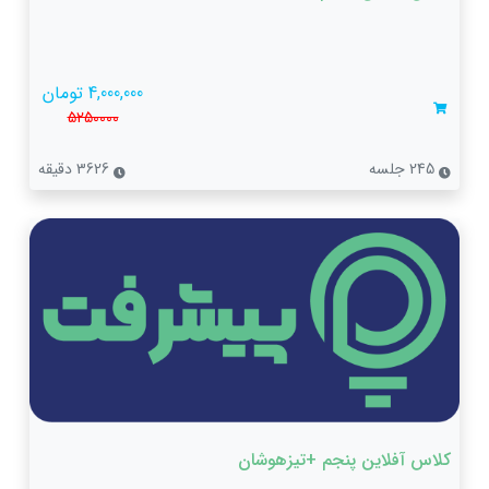
4,000,000 تومان
5250000
245 جلسه
3626 دقیقه
کلاس آفلاین پنجم +تیزهوشان