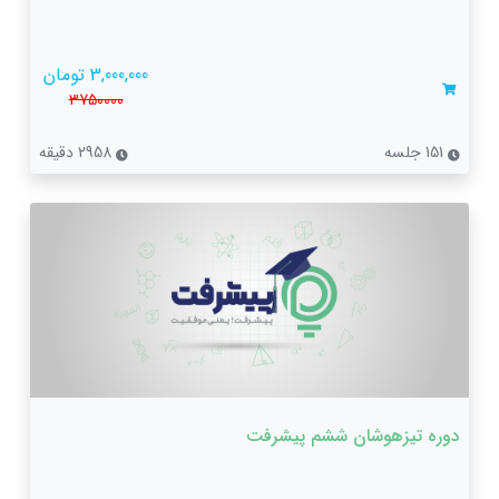
3,000,000 تومان
3750000
151 جلسه
2958 دقیقه
دوره تیزهوشان ششم پیشرفت