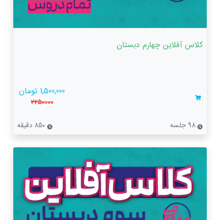
کلاس آفلاین چهارم دبستان
1,500,000 تومان
2250000
98 جلسه
850 دقیقه