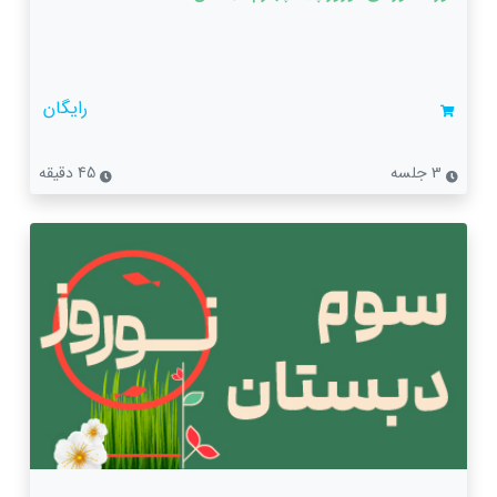
رایگان
3 جلسه
45 دقیقه