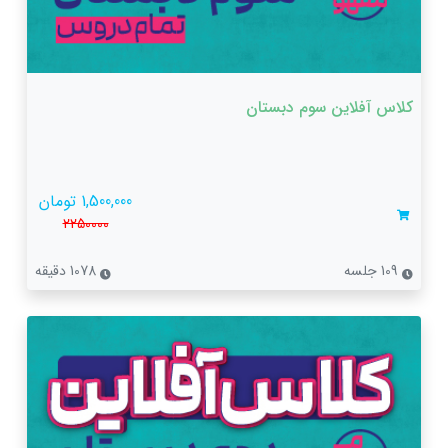
کلاس آفلاین سوم دبستان
1,500,000 تومان
2250000
109 جلسه
1078 دقیقه