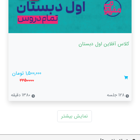
کلاس آفلاین اول دبستان
1,500,000 تومان
2250000
128 جلسه
1380 دقیقه
نمایش بیشتر