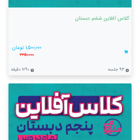
کلاس آفلاین ششم دبستان
1,500,000 تومان
2250000
93 جلسه
1290 دقیقه