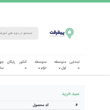
ابتدایی
متوسطه
متوسطه
کنکور
رایگان
جه
اول
دوّم
سال
سبد خرید
#
کد محصول