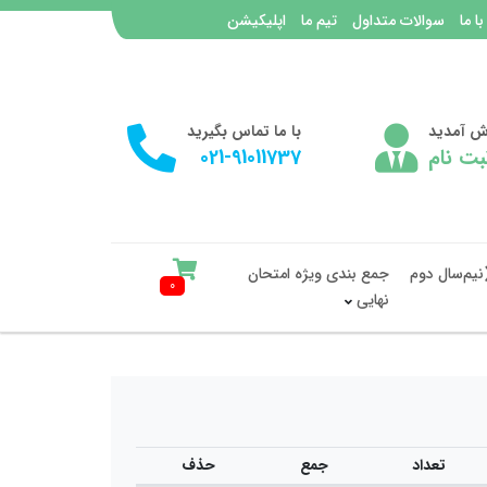
با ما
سوالات متداول
تیم ما
اپلیکیشن
وش آمدید
با ما تماس بگیرید
بت نام
021-91011737
نیم‌سال دوم
جمع بندی ویژه امتحان
0
نهایی
تعداد
جمع
حذف