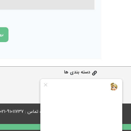
برو
دسته بندی ها
ابتدایی
متوسطه 1
متوسطه 2
پاسخگوی شما هستیم | شماره تماس : 91011737-021