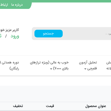
درباره ما
ارتباط 
کاربر عزیز خ
جستجو
ورود
ث
/
ش
تحلیل آزمون
خوب به عالی (ویژه ترازهای
دوره همدلی (
انه
قلم‌چی
بالای 7000)
رایگان)
عنوان محصول
قیمت
تخفیف