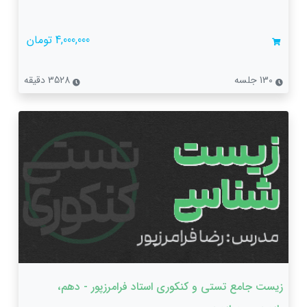
4,000,000 تومان
130 جلسه
3528 دقیقه
زیست جامع تستی و کنکوری استاد فرامرزپور - دهم،