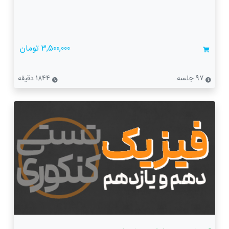
3,500,000 تومان
97 جلسه
1844 دقیقه