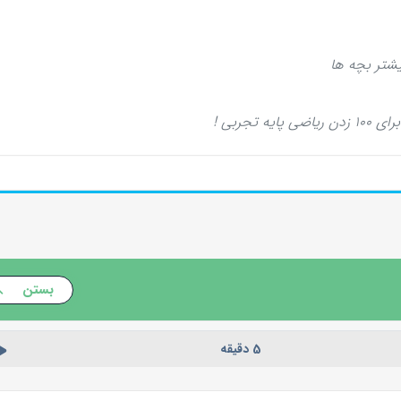
یشتر بچه ها
تجربی !
بستن
5 دقیقه