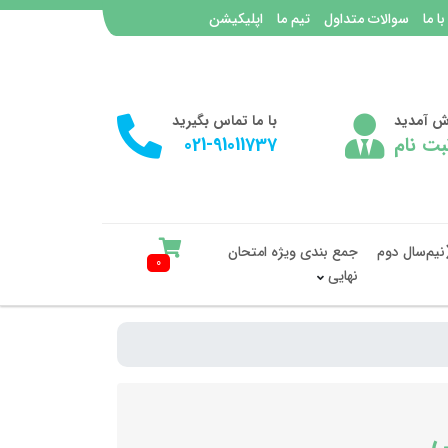
با ما
سوالات متداول
تیم ما
اپلیکیشن
وش آمدید
با ما تماس بگیرید
بت نام
021-91011737
نیم‌سال دوم
جمع بندی ویژه امتحان
0
نهایی
ی