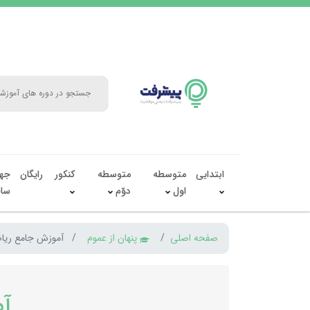
ابتدایی
متوسطه
متوسطه
کنکور
رایگان
جه
اول
دوّم
سال
صفحه اصلی
پنهان از عموم
آموزش جامع ریاض
آم