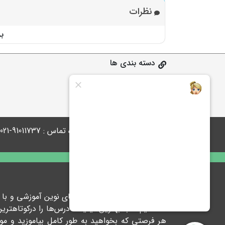
نظرات
ب
دسته بندی ها
ابتدایی
متوسطه 1
متوسطه 2
پاسخگوی شما هستیم | شماره تماس : 91011737-021
درباره ما
ما در پیشرفت با ارائه راهکارهای نوین آموزشی و ب
شده ایم تا با بهترین کیفیت، درس‌ها را درکوتاهتر
هر فرصتی که بخواهید به طور کامل بیاموزید و 