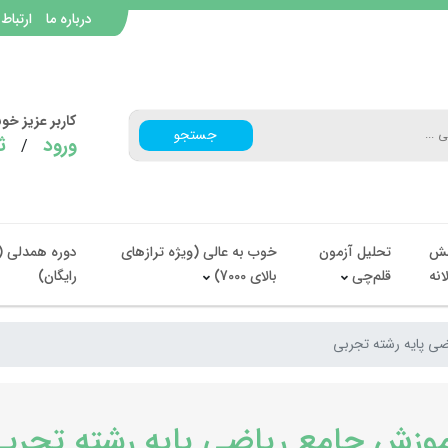
درباره ما
ارتباط 
کاربر عزیز خ
جستجو
ورود
ث
/
ش
تحلیل آزمون
خوب به عالی (ویژه ترازهای
دوره همدلی (
انه
قلم‌چی
بالای 7000)
رایگان)
ی پایه رشته تجربی
وزش جامع ریاضی پایه رشته تجرب