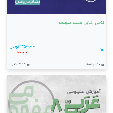
کلاس آفلاین هشتم متوسطه
3,500,000 تومان
5000000
197 جلسه
3963 دقیقه