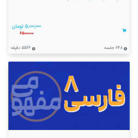
5,000,000 تومان
6500000
248 جلسه
5566 دقیقه