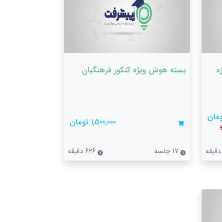
ه
بسته هوش ویژه کنکور فرهنگیان
1,500,000 تومان
17 جلسه
626 دقیقه