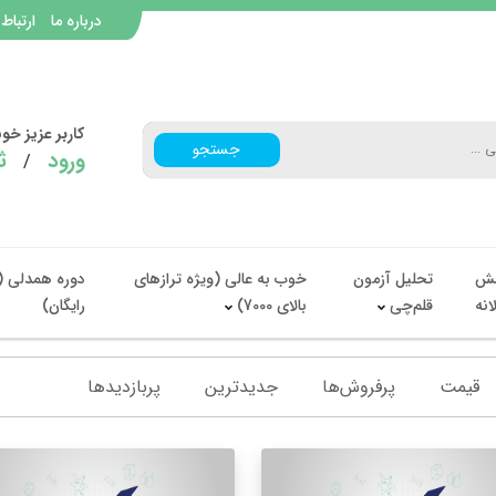
درباره ما
ارتباط 
کاربر عزیز خ
جستجو
ورود
ث
/
ش
تحلیل آزمون
خوب به عالی (ویژه ترازهای
دوره همدلی (
انه
قلم‌چی
بالای 7000)
رایگان)
قیمت
پرفروش‌ها
جدیدترین
پربازدید‌ها