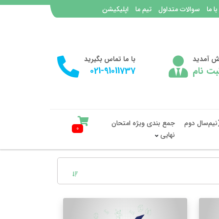
با ما
سوالات متداول
تیم ما
اپلیکیشن
وش آمدید
با ما تماس بگیرید
بت نام
021-91011737
نیم‌سال دوم
جمع بندی ویژه امتحان
0
نهایی