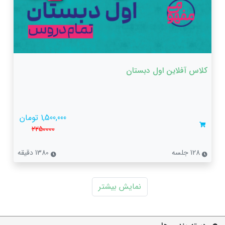
کلاس آفلاین اول دبستان
1,500,000 تومان
2250000
128 جلسه
1380 دقیقه
نمایش بیشتر