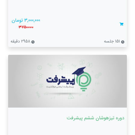
3,000,000 تومان
3750000
151 جلسه
2958 دقیقه
دوره تیزهوشان ششم پیشرفت