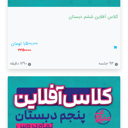
کلاس آفلاین ششم دبستان
1,500,000 تومان
2250000
93 جلسه
1290 دقیقه