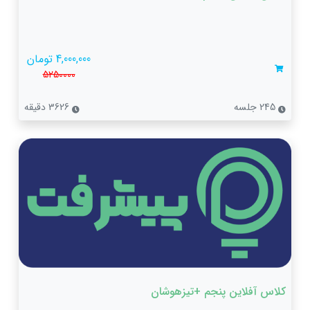
4,000,000 تومان
5250000
245 جلسه
3626 دقیقه
کلاس آفلاین پنجم +تیزهوشان