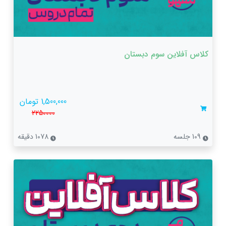
کلاس آفلاین سوم دبستان
1,500,000 تومان
2250000
109 جلسه
1078 دقیقه