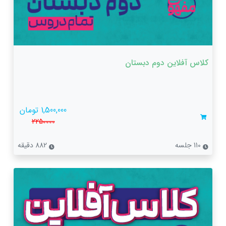
کلاس آفلاین دوم دبستان
1,500,000 تومان
2250000
110 جلسه
882 دقیقه