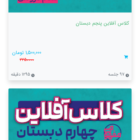
کلاس آفلاین پنجم دبستان
1,500,000 تومان
2250000
97 جلسه
1295 دقیقه