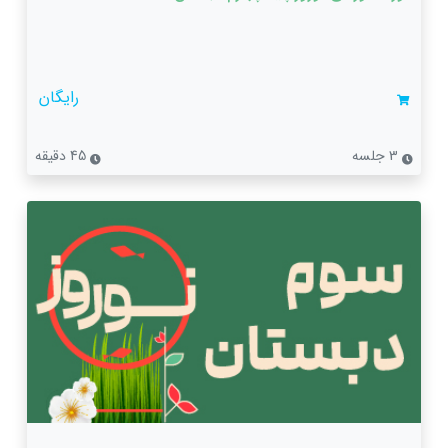
رایگان
3 جلسه
45 دقیقه