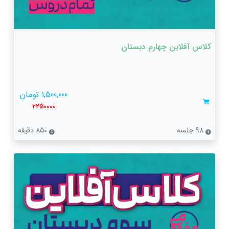
کلاس آفلاین چهارم دبستان
1,500,000 تومان
2250000
98 جلسه
850 دقیقه