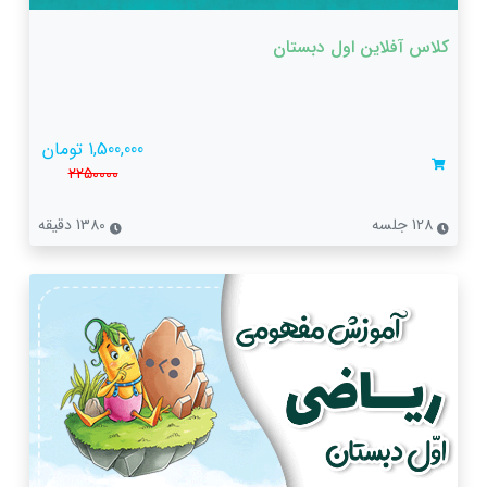
کلاس آفلاین اول دبستان
1,500,000 تومان
2250000
128 جلسه
1380 دقیقه